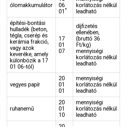
ólomakkumulátor
06
korlátozás nélkül
*
01
leadható
építési-bontási
díjfizetés
hulladék (beton,
ellenében,
tégla, cserép és
17
(bruttó 36
kerámia frakció,
01
Ft/kg)
vagy azok
07
mennyiségi
keveréke, amely
korlátozás nélkül
különbözik a 17
leadható
01 06-tól)
20
mennyiségi
vegyes papír
01
korlátozás nélkül
01
leadható
20
mennyiségi
ruhanemű
01
korlátozás nélkül
10
leadható
20