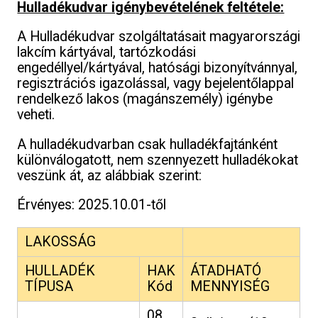
Hulladékudvar igénybevételének feltétele:
A Hulladékudvar szolgáltatásait magyarországi
lakcím kártyával, tartózkodási
engedéllyel/kártyával, hatósági bizonyítvánnyal,
regisztrációs igazolással, vagy bejelentőlappal
rendelkező lakos (magánszemély) igénybe
veheti.
A hulladékudvarban csak hulladékfajtánként
különválogatott, nem szennyezett hulladékokat
veszünk át, az alábbiak szerint:
Érvényes: 2025.10.01-től
LAKOSSÁG
HULLADÉK
HAK
ÁTADHATÓ
TÍPUSA
Kód
MENNYISÉG
08