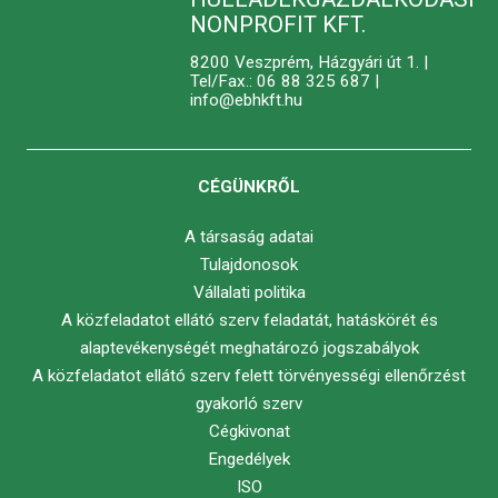
NONPROFIT KFT.
8200 Veszprém, Házgyári út 1. |
Tel/Fax.: 06 88 325 687 |
info@ebhkft.hu
CÉGÜNKRŐL
A társaság adatai
Tulajdonosok
Vállalati politika
A közfeladatot ellátó szerv feladatát, hatáskörét és
alaptevékenységét meghatározó jogszabályok
A közfeladatot ellátó szerv felett törvényességi ellenőrzést
gyakorló szerv
Cégkivonat
Engedélyek
ISO