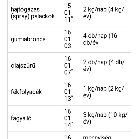
15
hajtógázas
2 kg/nap (4 kg/
01
(spray) palackok
év)
*
11
16
4 db/nap (16
gumiabroncs
01
db/év
03
16
2 db/nap (4 db/
olajszűrű
01
év)
*
07
16
1 kg/nap (2 kg/
fékfolyadék
01
év)
*
13
16
3 kg/nap (10 kg/
fagyálló
01
év)
*
14
16
mennyiségi