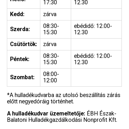
17:30
12.30
Kedd:
zárva
08:30-
ebédidő: 12.00-
Szerda:
15:30
12.30
Csütörtök:
zárva
08:30-
ebédidő: 12.00-
Péntek:
15:30
12.30
08:00-
Szombat:
12:00
*A hulladékudvarba az utolsó beszállítás zárás
előtt negyedóráig történhet.
A hulladékudvar üzemeltetője:
ÉBH Észak-
Balatoni Hulladékgazdálkodási Nonprofit Kft.