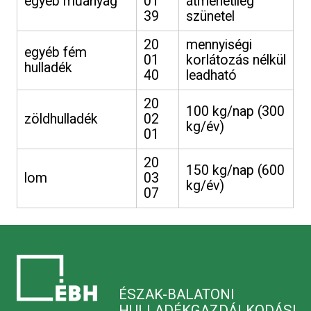
egyéb műanyag
01
átmenetileg
39
szünetel
20
mennyiségi
egyéb fém
01
korlátozás nélkül
hulladék
40
leadható
20
100 kg/nap (300
zöldhulladék
02
kg/év)
01
20
150 kg/nap (600
lom
03
kg/év)
07
ÉSZAK-BALATONI
HULLADÉKGAZDÁLKODÁSI