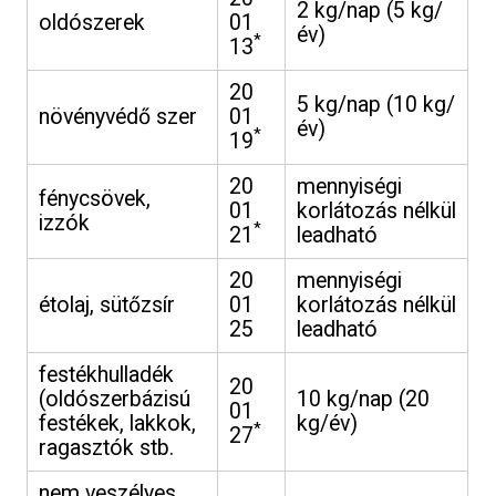
2 kg/nap (5 kg/
oldószerek
01
év)
*
13
20
5 kg/nap (10 kg/
növényvédő szer
01
év)
*
19
20
mennyiségi
fénycsövek,
01
korlátozás nélkül
izzók
*
21
leadható
20
mennyiségi
étolaj, sütőzsír
01
korlátozás nélkül
25
leadható
festékhulladék
20
(oldószerbázisú
10 kg/nap (20
01
festékek, lakkok,
kg/év)
*
27
ragasztók stb.
nem veszélyes