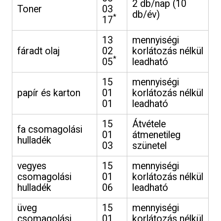
2 db/nap (10
Toner
03
db/év)
*
17
13
mennyiségi
fáradt olaj
02
korlátozás nélkül
*
05
leadható
15
mennyiségi
papír és karton
01
korlátozás nélkül
01
leadható
15
Átvétele
fa csomagolási
01
átmenetileg
hulladék
03
szünetel
vegyes
15
mennyiségi
csomagolási
01
korlátozás nélkül
hulladék
06
leadható
üveg
15
mennyiségi
csomagolási
01
korlátozás nélkül