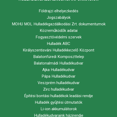
Földrajzi elhelyezkedés
Jogszabályok
MOHU MOL Hulladékgazdálkodási Zrt. dokumentumok
Közreműködők adatai
Fogyasztóvédelmi szervek
Hulladék ABC
Királyszentisváni Hulladékkezelő Központ
Balatonfüredi Komposzttelep
Balatonalmádi Hulladékudvar
Ajka Hulladékudvar
Pápa Hulladékudvar
Veszprém hulladékudvar
Zirc hulladékudvar
Építési bontási hulladékok leadási rendje
Hulladék gyűjtési útmutatók
Li-ion akkumulátorok
Hulladékudvaraink házirendje