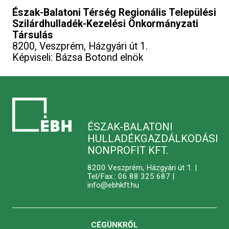
Észak-Balatoni Térség Regionális Települési
Szilárdhulladék-Kezelési Önkormányzati
Társulás
8200, Veszprém, Házgyári út 1.
Képviseli: Bázsa Botond elnök
ÉSZAK-BALATONI
HULLADÉKGAZDÁLKODÁSI
NONPROFIT KFT.
8200 Veszprém, Házgyári út 1. |
Tel/Fax.: 06 88 325 687 |
info@ebhkft.hu
CÉGÜNKRŐL