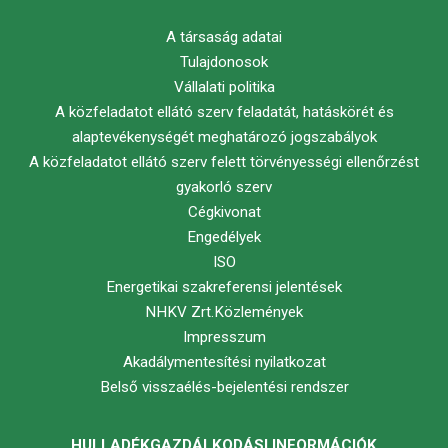
A társaság adatai
Tulajdonosok
Vállalati politika
A közfeladatot ellátó szerv feladatát, hatáskörét és
alaptevékenységét meghatározó jogszabályok
A közfeladatot ellátó szerv felett törvényességi ellenőrzést
gyakorló szerv
Cégkivonat
Engedélyek
ISO
Energetikai szakreferensi jelentések
NHKV Zrt.Közlemények
Impresszum
Akadálymentesítési nyilatkozat
Belső visszaélés-bejelentési rendszer
HULLADÉKGAZDÁLKODÁSI INFORMÁCIÓK