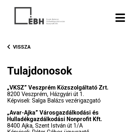
VISSZA
Tulajdonosok
„VKSZ” Veszprém Közszolgáltató Zrt.
8200 Veszprém, Házgyári út 1.
Képviseli: Salga Balázs vezérigazgató
„Avar-Ajka” Városgazdálkodási és
Hulladékgazdálkodási Nonprofit Kft.
8400 Ajka, Szent István út 1/A