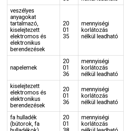
veszélyes
anyagokat
tartalmazó,
20
mennyiségi
kiselejtezett
01
korlátozás
elektromos és
35
nélkül leadható
elektronikus
berendezések
20
mennyiségi
napelemek
01
korlátozás
36
nélkül leadható
kiselejtezett
20
mennyiségi
elektromos és
01
korlátozás
elektronikus
36
nélkül leadható
berendezések
fa hulladék
20
mennyiségi
(bútorok, fa
01
korlátozás
hulladékok)
38
nélkül leadható