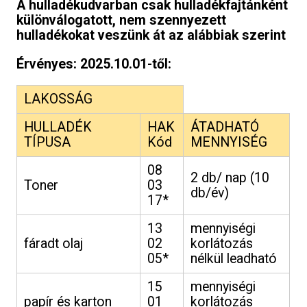
A hulladékudvarban csak hulladékfajtánként
különválogatott, nem szennyezett
hulladékokat veszünk át az alábbiak szerint
Érvényes: 2025.10.01-től:
LAKOSSÁG
HULLADÉK
HAK
ÁTADHATÓ
TÍPUSA
Kód
MENNYISÉG
08
2 db/ nap (10
Toner
03
db/év)
17*
13
mennyiségi
fáradt olaj
02
korlátozás
05*
nélkül leadható
15
mennyiségi
papír és karton
01
korlátozás