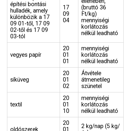
ellenében,
építési bontási
17
(bruttó 36
hulladék, amely
09
Ft/kg)
különbözik a 17
04
mennyiségi
09 01-től, 17 09
korlátozás
02-től és 17 09
nélkül leadható
03-tól
20
mennyiségi
vegyes papír
01
korlátozás
01
nélkül leadható
20
Átvétele
síküveg
01
átmenetileg
02
szünetel
20
mennyiségi
textil
01
korlátozás
10
nélkül leadható
20
2 kg/nap (5 kg/
oldószerek
01