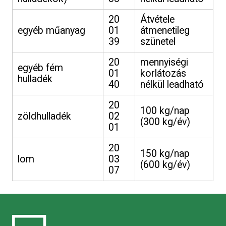
20
Átvétele
egyéb műanyag
01
átmenetileg
39
szünetel
20
mennyiségi
egyéb fém
01
korlátozás
hulladék
40
nélkül leadható
20
100 kg/nap
zöldhulladék
02
(300 kg/év)
01
20
150 kg/nap
lom
03
(600 kg/év)
07