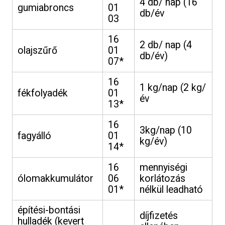
4 db/ nap (16
gumiabroncs
01
db/év
03
16
2 db/ nap (4
olajszűrő
01
db/év)
07*
16
1 kg/nap (2 kg/
fékfolyadék
01
év
13*
16
3kg/nap (10
fagyálló
01
kg/év)
14*
16
mennyiségi
ólomakkumulátor
06
korlátozás
01*
nélkül leadható
építési-bontási
díjfizetés
hulladék (kevert