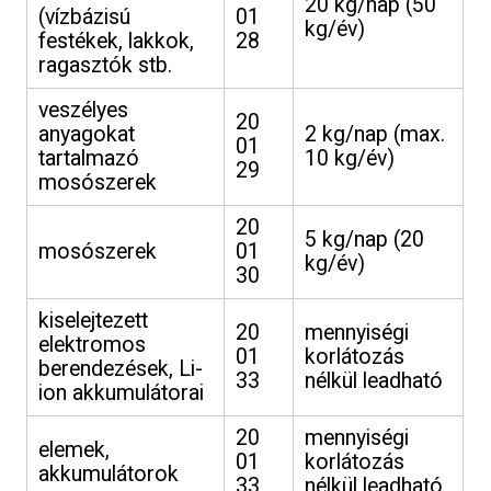
20 kg/nap (50
(vízbázisú
01
kg/év)
festékek, lakkok,
28
ragasztók stb.
veszélyes
20
anyagokat
2 kg/nap (max.
01
tartalmazó
10 kg/év)
29
mosószerek
20
5 kg/nap (20
mosószerek
01
kg/év)
30
kiselejtezett
20
mennyiségi
elektromos
01
korlátozás
berendezések, Li-
33
nélkül leadható
ion akkumulátorai
20
mennyiségi
elemek,
01
korlátozás
akkumulátorok
33
nélkül leadható