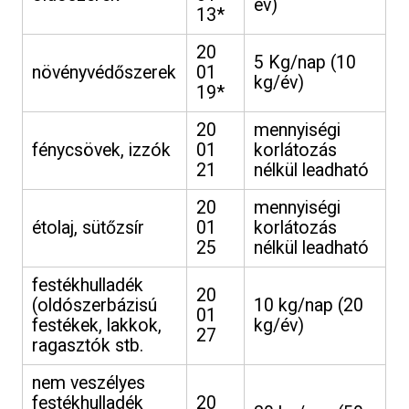
év)
13*
20
5 Kg/nap (10
növényvédőszerek
01
kg/év)
19*
20
mennyiségi
fénycsövek, izzók
01
korlátozás
21
nélkül leadható
20
mennyiségi
étolaj, sütőzsír
01
korlátozás
25
nélkül leadható
festékhulladék
20
(oldószerbázisú
10 kg/nap (20
01
festékek, lakkok,
kg/év)
27
ragasztók stb.
nem veszélyes
festékhulladék
20