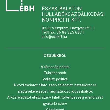
ÉSZAK-BALATONI
HULLADÉKGAZDÁLKODÁSI
NONPROFIT KFT.
8200 Veszprém, Házgyári út 1. |
Tel/Fax.: 06 88 325 687 |
info@ebhkft.hu
CÉGÜNKRŐL
A társaság adatai
Tulajdonosok
Vállalati politika
A közfeladatot ellátó szerv feladatát, hatáskörét és
alaptevékenységét meghatározó jogszabályok
A közfeladatot ellátó szerv felett törvényességi ellenőrzést
gyakorló szerv
Cégkivonat